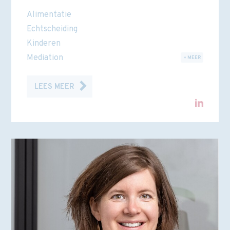
Alimentatie
Echtscheiding
Kinderen
Mediation
+ MEER
LEES MEER