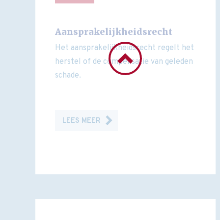
Aansprakelijkheidsrecht
Het aansprakelijkheidsrecht regelt het
herstel of de compensatie van geleden
schade.
LEES MEER